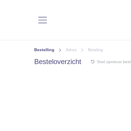
Overslaan naar inhoud
Bestelling
Adres
Betaling
Besteloverzicht
Snel opnieuw best